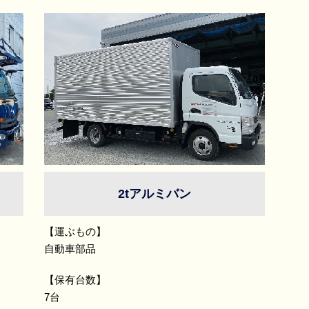
2tアルミバン
【運ぶもの】
自動車部品
【保有台数】
7台