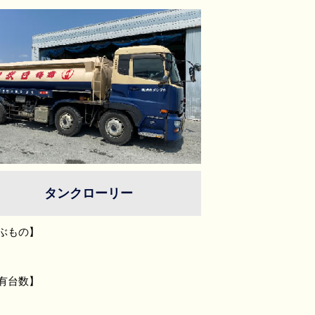
タンクローリー
ぶもの】
有台数】