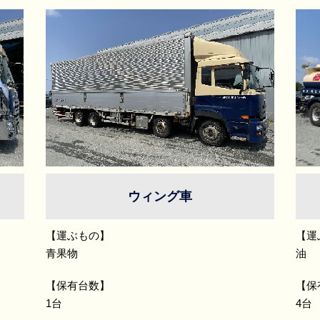
ウィング車
【運ぶもの】
【運
青果物
油
【保有台数】
【保
1台
4台